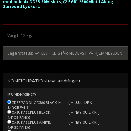
med hele 4x DDR5 RAM slots, (2.5GB) 2500Mbit LAN og
Surround Lydkort.
Vægt:
12
kg.
Lagerstatus:
LEV. TID STÅR NEDERST PÅ HJEMMESIDEN
KONFIGURATION (evt. ændringer)
(PRIME-KABINET)
(
+
0,00 DKK )
((DEEPCOOL CC360 BLACK, M.
3x RGB FANS))
(
+
499,00 DKK )
((ASUS A31 PLUS BLACK,
4xRGB FANS))
(
+
499,00 DKK )
((ASUS A31 PLUS WHITE,
4xRGB FANS))