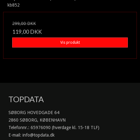
kb852
299,00 DKK
119,00 DKK
Vis produkt
TOPDATA
SØBORG HOVEDGADE 64
2860 SØBORG, KØBENHAVN
Telefonnr.
:
65976090 (hverdage kl. 15-18 TLF)
E-mail
:
info@topdata.dk