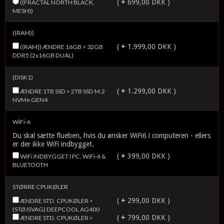
(
+
699,00 DKK )
((FRACTAL NORTH BLACK,
MESH))
((RAM))
(
+
1.999,00 DKK )
((RAM)) ÆNDRE 16GB > 32GB
DDR5 (2x16GB DUAL)
(DISK1)
(
+
1.299,00 DKK )
ÆNDRE 1TB SSD > 2TB SSD M.2
NVMe GEN4
WiFi-6
Du skal sætte flueben, hvis du ønsker WiFi6 i computeren - ellers
er der ikke WiFi indbygget.
(
+
399,00 DKK )
WiFi INDBYGGET I PC, WiFi-6 &
BLUETOOTH
STØRRE CPUKØLER
(
+
299,00 DKK )
ÆNDRE STD. CPUKØLER >
(STØJSVAG) DEEPCOOL AG400
(
+
799,00 DKK )
ÆNDRE STD. CPUKØLER >