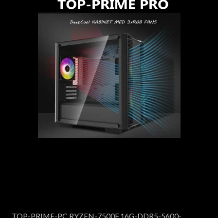
TOP-PRIME-PC,RYZEN-7500F,16G-DDR5-5600-