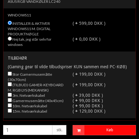
ASUS RGB VANDKØLER LC240
WINDOWS11
(
+
599,00 DKK )
INSTALLER & AKTIVER
WINDOWS11 M. DIGITAL
PRODUKTNØGLE
(
+
0,00 DKK )
Nej tak, jeg står selv for
windows
TILBEHØR
(Gaming gear til vilde tilbudspriser KUN sammen med PC-KØB)
(
+
199,00 DKK )
Stor Gamermusemåtte
(30x70cm)
(
+
199,00 DKK )
(TILBUD) GAMER-KEYBOARD
M. RGB LYS (MEKANISK)
(
+
39,00 DKK )
3m. Netværkskabel
(
+
99,00 DKK )
Gamermusemåtte (40x45cm)
(
+
99,00 DKK )
10m. Netværkskabel
(
+
129,00 DKK )
15m. Netværkskabel
stk.
Køb