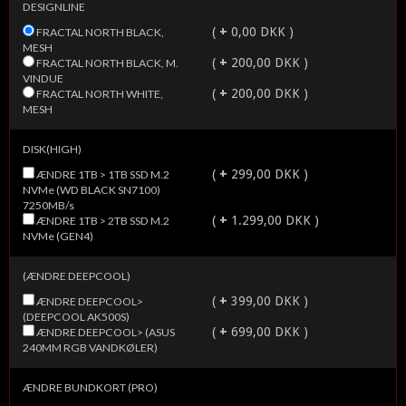
DESIGNLINE
(
+
0,00 DKK )
FRACTAL NORTH BLACK,
MESH
(
+
200,00 DKK )
FRACTAL NORTH BLACK, M.
VINDUE
(
+
200,00 DKK )
FRACTAL NORTH WHITE,
MESH
DISK(HIGH)
(
+
299,00 DKK )
ÆNDRE 1TB > 1TB SSD M.2
NVMe (WD BLACK SN7100)
7250MB/s
(
+
1.299,00 DKK )
ÆNDRE 1TB > 2TB SSD M.2
NVMe (GEN4)
(ÆNDRE DEEPCOOL)
(
+
399,00 DKK )
ÆNDRE DEEPCOOL>
(DEEPCOOL AK500S)
(
+
699,00 DKK )
ÆNDRE DEEPCOOL> (ASUS
240MM RGB VANDKØLER)
ÆNDRE BUNDKORT (PRO)