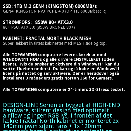
SSD: 1TB M.2 GEN4 (KINGSTON) 6000MB/s
GEN4, KINGSTON NV3 PCI-E 4.0 (OP TIL 6000Mbsec R)
STRØMFORS: 850W 80+ ATX3.0
80+ PSU, ATX 3.0 (850W BRONZE 80+)
KABINET: FRACTAL NORTH BLACK MESH
Super lækkert kvalitets kabinettet med MESH side og top.
Alle TOPGAMING computere leveres køreklar med
WINDOWS11 HOME og alle drivere INSTALLERET (Uden
licens). Hvis du ønsker at aktivere din Windows11 kan du
sætte flueben nederst. Du kan også købe en Windows11
licens på nettet og selv aktivere. Der er herudover også
installeret 3 måneders gratis Norton 360 for Gamers.
Alle TOPGAMING computere er 24-timers 3D-Stress testet.
DESIGN-LINE Serien er bygget af HIGH-END
hardware, stilrent design med optimalt
airflow og ingen RGB lys. I fronten af det
lækre Fractal North kabinet er monteret 2x
140mm pwm silent fans + 1x 120mm