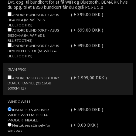
Evt. opg. til bundkort for at få WiFi og Bluetooth. BEMÆRK hvis
du opg. til et B850 bundkort får du også PCI-E 5.0
(
+
399,00 DKK )
ÆNDRE BUNDKORT > ASUS
B840M-A (M. WiFi6E &
BLUETOOTH5)
(
+
699,00 DKK )
ÆNDRE BUNDKORT > ASUS
B850M-A (M. WiFi6E &
BLUETOOTH5)
(
+
999,00 DKK )
ÆNDRE BUNDKORT > ASUS
B850M-PLUS TUF (M. WiFi7 &
BLUETOOTH5)
(RAM PRO)
(
+
1.999,00 DKK )
ÆNDRE 16GB > 32GB DDR5
DUAL CHANNEL (2x 16GB
6000MHZ)
WINDOWS11
(
+
599,00 DKK )
INSTALLER & AKTIVER
WINDOWS11 M. DIGITAL
PRODUKTNØGLE
(
+
0,00 DKK )
Nej tak, jeg står selv for
windows