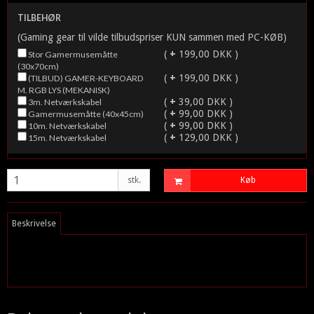
TILBEHØR
(Gaming gear til vilde tilbudspriser KUN sammen med PC-KØB)
(
+
199,00 DKK )
Stor Gamermusemåtte
(30x70cm)
(
+
199,00 DKK )
(TILBUD) GAMER-KEYBOARD
M. RGB LYS (MEKANISK)
(
+
39,00 DKK )
3m. Netværkskabel
(
+
99,00 DKK )
Gamermusemåtte (40x45cm)
(
+
99,00 DKK )
10m. Netværkskabel
(
+
129,00 DKK )
15m. Netværkskabel
stk.
Køb
Beskrivelse