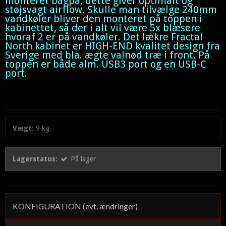
monteret bagpå, dette giver optimalt og
støjsvagt airflow. Skulle man tilvælge 240mm
vandkøler bliver den monteret på toppen i
kabinettet, så der i alt vil være 5x blæsere
hvoraf 2 er på vandkøler. Det lækre Fractal
North kabinet er HIGH-END kvalitet design fra
Sverige med bla. ægte valnød træ i front. På
toppen er både alm. USB3 port og en USB-C
port.
Vægt:
9
kg.
Lagerstatus:
På lager
KONFIGURATION (evt. ændringer)