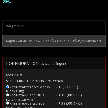
osv..
Vægt:
9
kg.
Lagerstatus:
LEV. TID STÅR NEDERST PÅ HJEMMESIDEN
KONFIGURATION (evt. ændringer)
((KABINET))
STD. KABINET ER DEEPCOOL CC360
(
+
0,00 DKK )
KABINET ((DEEPCOOL CC360
BLACK RGB))
(
+
499,00 DKK )
KABINET ((ASUS A31 PLUS
BLACK, 4xRGB FANS))
(
+
399,00 DKK )
KABINET ((ASUS A31 PLUS
WHITE, 4xRGB FANS))