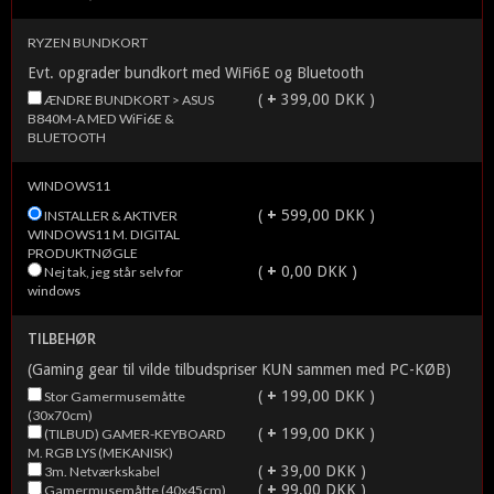
RYZEN BUNDKORT
Evt. opgrader bundkort med WiFi6E og Bluetooth
(
+
399,00 DKK )
ÆNDRE BUNDKORT > ASUS
B840M-A MED WiFi6E &
BLUETOOTH
WINDOWS11
(
+
599,00 DKK )
INSTALLER & AKTIVER
WINDOWS11 M. DIGITAL
PRODUKTNØGLE
(
+
0,00 DKK )
Nej tak, jeg står selv for
windows
TILBEHØR
(Gaming gear til vilde tilbudspriser KUN sammen med PC-KØB)
(
+
199,00 DKK )
Stor Gamermusemåtte
(30x70cm)
(
+
199,00 DKK )
(TILBUD) GAMER-KEYBOARD
M. RGB LYS (MEKANISK)
(
+
39,00 DKK )
3m. Netværkskabel
(
+
99,00 DKK )
Gamermusemåtte (40x45cm)