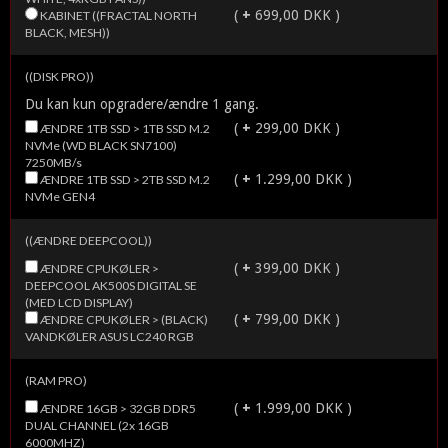
(
+
699,00 DKK )
KABINET ((FRACTAL NORTH
BLACK, MESH))
((DISK PRO))
Du kan kun opgradere/ændre 1 gang.
(
+
299,00 DKK )
ÆNDRE 1TB SSD > 1TB SSD M.2
NVMe (WD BLACK SN7100)
7250MB/s
(
+
1.299,00 DKK )
ÆNDRE 1TB SSD > 2TB SSD M.2
NVMe GEN4
((ÆNDRE DEEPCOOL))
(
+
399,00 DKK )
ÆNDRE CPUKØLER >
DEEPCOOL AK500S DIGITAL SE
(MED LCD DISPLAY)
(
+
799,00 DKK )
ÆNDRE CPUKØLER > (BLACK)
VANDKØLER ASUS LC240 RGB
(RAM PRO)
(
+
1.999,00 DKK )
ÆNDRE 16GB > 32GB DDR5
DUAL CHANNEL (2x 16GB
6000MHZ)